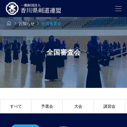



お知らせ
全国審査会
全国審査会
すべて
予選会
大会
講習会