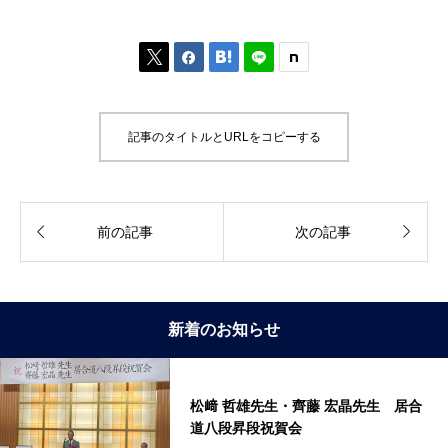



記事のタイトルとURLをコピーする


前の記事
次の記事
新着のお知らせ
松﨑 哲雄先生・齊藤 宏晶先生 居合
道八段昇段祝賀会