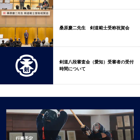
桑原慶二先生 剣道範士受称祝賀会
剣道八段審査会（愛知）受審者の受付
時間について
行事予定