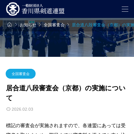




お知らせ
全国審査会
居合道八段審査会（京都）の実
全国審査会
居合道八段審査会（京都）の実施につい
て
2026.02.03
標記の審査会が実施されますので、各連盟にあっては受