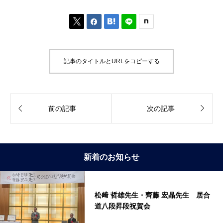



記事のタイトルとURLをコピーする


前の記事
次の記事
新着のお知らせ
松﨑 哲雄先生・齊藤 宏晶先生 居合
道八段昇段祝賀会