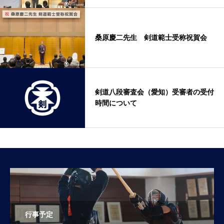
桑原慶二先生 剣道範士受称祝賀会
剣道八段審査会（愛知）受審者の受付
時間について
行事予定