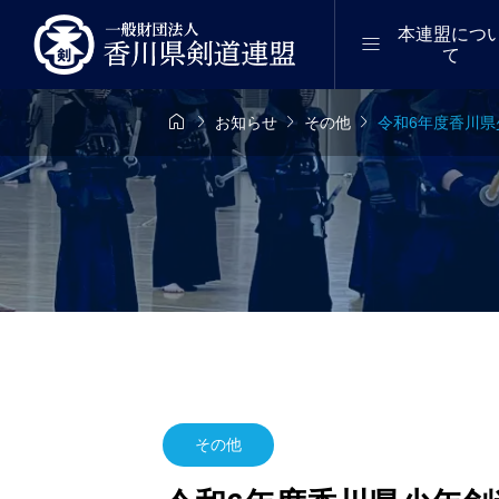
本連盟につ

て




お知らせ
その他
令和6年度香川
6年8月9日（日）
2026年8月11日（

位審査会（初段
県下剣道講習会 ｜2
）｜東かがわ
年8月
その他