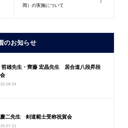

岡）の実施について
着のお知らせ
 哲雄先生・齊藤 宏晶先生 居合道八段昇段
会
26.08.04
慶二先生 剣道範士受称祝賀会
26.07.21