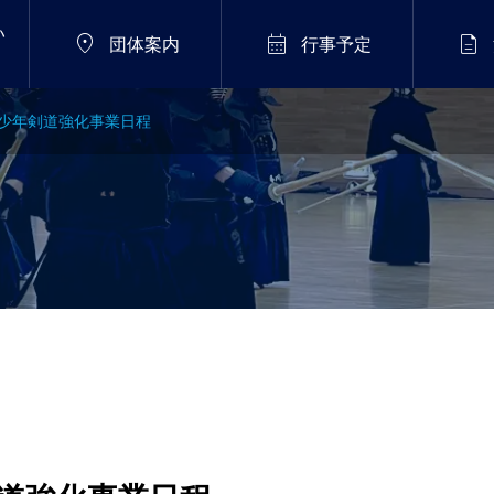
い



団体案内
行事予定
県少年剣道強化事業日程
火）
2026年8月15日（土）
026
国民スポーツ大会四国
ブロック大会