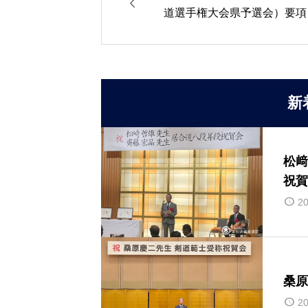

道選手権大会県予選会）要項
新
松﨑
祝賀
20
桑原
20