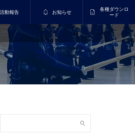
各種ダウンロ


活動報告
お知らせ
ード
定期開催

国民スポーツ大会四国
ブロック大会