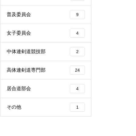
普及委員会
9
女子委員会
4
中体連剣道競技部
2
高体連剣道専門部
24
居合道部会
4
その他
1