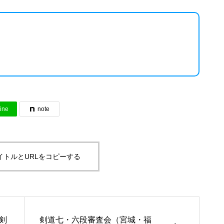
ine
note
イトルとURLをコピーする
剣
剣道七・六段審査会（宮城・福