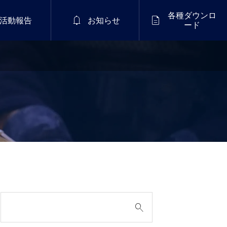
各種ダウンロ


活動報告
お知らせ
ード
2026年8月15日（土）

国民スポーツ大会四国
ブロック大会