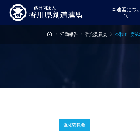
本連盟につ

て




活動報告
強化委員会
令和8年度第
6年8月8日（土）
2026年8月9日（日

位審査会（初段
剣道段位審査会（
）｜まんのう
～三段）｜東かが
強化委員会