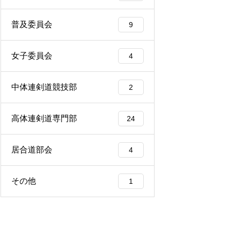
普及委員会
9
女子委員会
4
中体連剣道競技部
2
高体連剣道専門部
24
居合道部会
4
その他
1