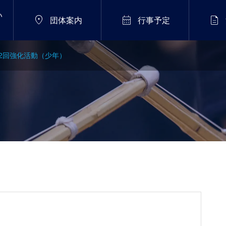
い



団体案内
行事予定
2回強化活動（少年）
）
2026年8月11日（火）
初段
県下剣道講習会 ｜2026
わ
年8月