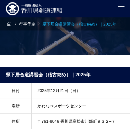



行事予定
県下居合道講習会（稽古納め）｜2025年
県下居合道講習会（稽古納め）｜2025年
日付
2025年12月21日（日）
場所
かわなべスポーツセンター
住所
〒761-8046 香川県高松市川部町９３２−７