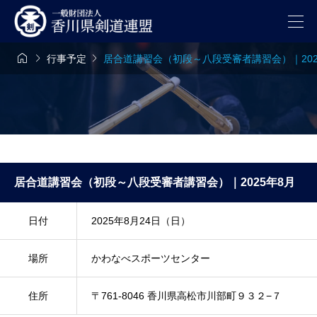



行事予定
居合道講習会（初段～八段受審者講習会）｜202
居合道講習会（初段～八段受審者講習会）｜2025年8月
日付
2025年8月24日（日）
場所
かわなべスポーツセンター
住所
〒761-8046 香川県高松市川部町９３２−７