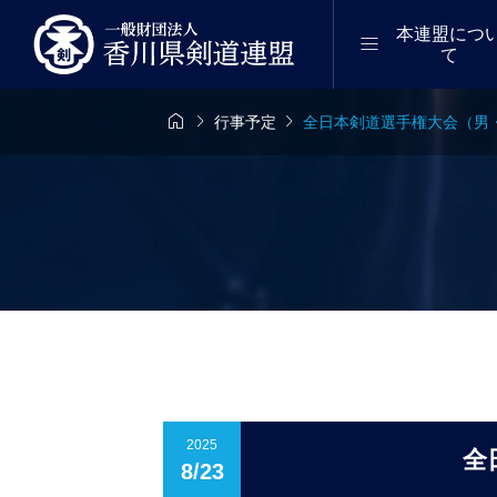
本連盟につ

て



行事予定
全日本剣道選手権大会（男・
6年8月8日（土）
2026年8月9日（日

位審査会（初段
剣道段位審査会（
）｜まんのう
～三段）｜東かが
2025
全
8/23