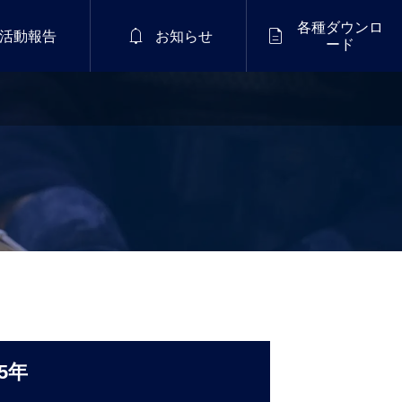
各種ダウンロ


活動報告
お知らせ
ード
2026年8月15日（土）

国民スポーツ大会四国
ブロック大会
5年