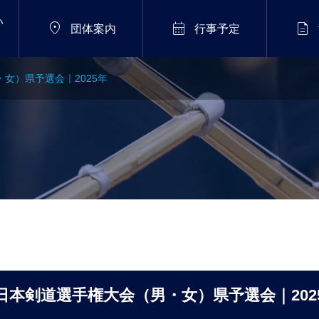
い



団体案内
行事予定
女）県予選会｜2025年
）
2026年8月11日（火）
初段
県下剣道講習会 ｜2026
わ
年8月
日本剣道選手権大会（男・女）県予選会｜202