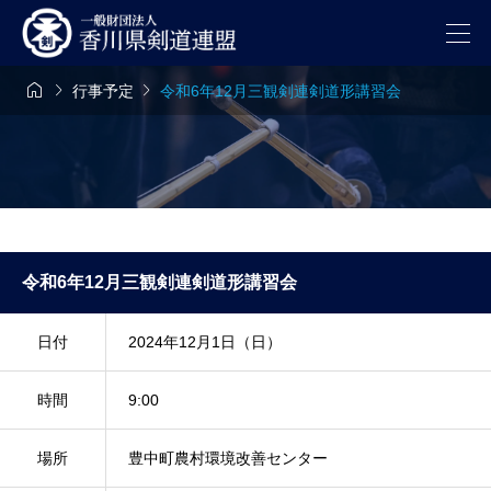



行事予定
令和6年12月三観剣連剣道形講習会
令和6年12月三観剣連剣道形講習会
日付
2024年12月1日（日）
時間
9:00
場所
豊中町農村環境改善センター